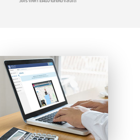
วิเคราะห์หา แผนงานที่เหมาะสมได้